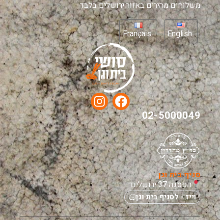
משלוחים מהירים באזור ירושלים בלבד
Français
English
02-5000049
סניף בית וגן
הפסגה 37 ירושלים
וייז - לסניף בית וגן