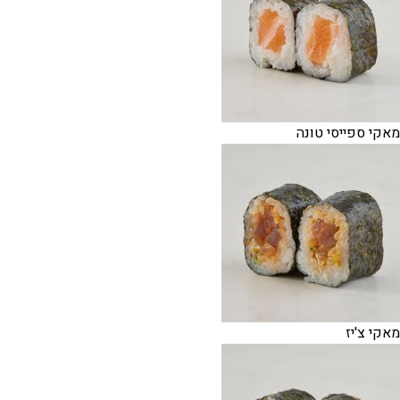
מאקי ספייסי טונה
מאקי צ'יז