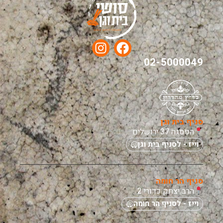
02-5000049
סניף בית וגן
הפסגה 37 ירושלים
וייז - לסניף בית וגן
סניף הר חומה
הרב יצחק כדורי 2
וייז - לסניף הר חומה