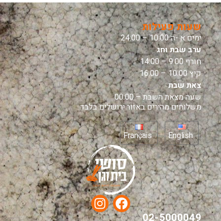
שעות פעילות
ימים א -ה 10:00 – 24:00
ערב שבת וחג
חורף 9:00 – 14:00
קיץ 10:00 – 16:00
צאת שבת
שעה מצאת השבת – 00:00
משלוחים מהירים באזור ירושלים בלבד
Français
English
02-5000049