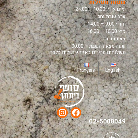
שעות פעילות
ימים א -ה 10:00 – 24:00
ערב שבת וחג
חורף 9:00 – 14:00
קיץ 10:00 – 16:00
צאת שבת
שעה מצאת השבת – 00:00
משלוחים מהירים באזור ירושלים בלבד
Français
English
02-5000049