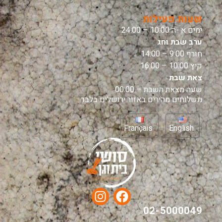
שעות פעילות
ימים א -ה 10:00 – 24:00
ערב שבת וחג
חורף 9:00 – 14:00
קיץ 10:00 – 16:00
צאת שבת
שעה מצאת השבת – 00:00
משלוחים מהירים באזור ירושלים בלבד
Français
English
02-5000049