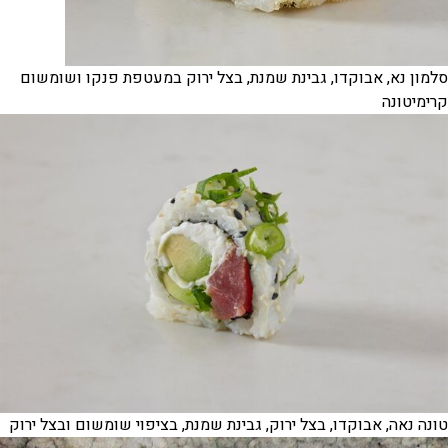
סלמון נא, אבוקדו, גבינת שמנת, בצל ירוק במעטפת פנקו ושומשום
קרימיטונה
טונה נאה, אבוקדו, בצל ירוק, גבינת שמנת, בציפוי שומשום ובצל ירוק