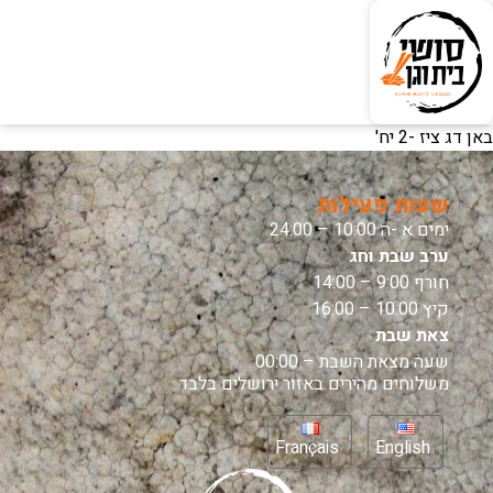
באן דג ציז -2 יח'
שעות פעילות
ימים א -ה 10:00 – 24:00
ערב שבת וחג
חורף 9:00 – 14:00
קיץ 10:00 – 16:00
צאת שבת
שעה מצאת השבת – 00:00
משלוחים מהירים באזור ירושלים בלבד
Français
English