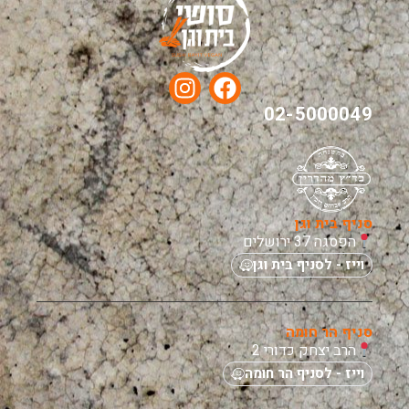
02-5000049
סניף בית וגן
הפסגה 37 ירושלים
וייז - לסניף בית וגן
סניף הר חומה
הרב יצחק כדורי 2
וייז - לסניף הר חומה