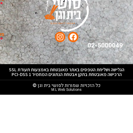
ו
סנ
02-5000049
ו
הגלישה ושליחת הטפסים באתר מאובטחת באמצעות תעודת SSL
הרכישה מאובטחת בתקן אבטחת הנתונים המחמיר PCI-DSS 1
כל הזכויות שמורות לסושי בית וגן ©
M.L Web Solutions