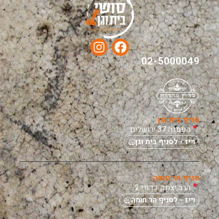
02-5000049
סניף בית וגן
הפסגה 37 ירושלים
וייז - לסניף בית וגן
סניף הר חומה
הרב יצחק כדורי 2
וייז - לסניף הר חומה