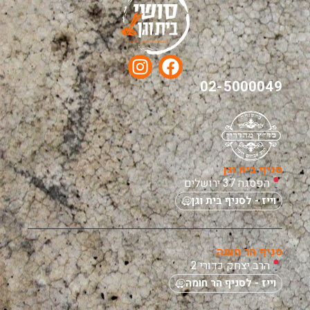
02-5000049
סניף בית וגן
הפסגה 37 ירושלים
וייז - לסניף בית וגן
סניף הר חומה
הרב יצחק כדורי 2
וייז - לסניף הר חומה