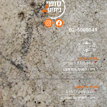
02-5000049
סניף בית וגן
הפסגה 37 ירושלים
וייז - לסניף בית וגן
סניף הר חומה
הרב יצחק כדורי 2
וייז - לסניף הר חומה