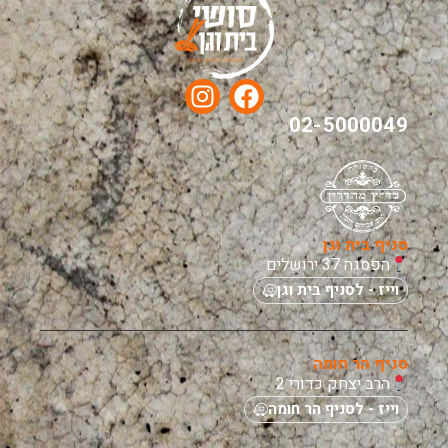
02-5000049
סניף בית וגן
הפסגה 37 ירושלים
וייז - לסניף בית וגן
סניף הר חומה
הרב יצחק כדורי 2
וייז - לסניף הר חומה