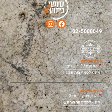
02-5000049
סניף בית וגן
הפסגה 37 ירושלים
וייז - לסניף בית וגן
סניף הר חומה
הרב יצחק כדורי 2
וייז - לסניף הר חומה