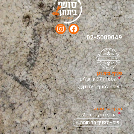
02-5000049
סניף בית וגן
הפסגה 37 ירושלים
וייז - לסניף בית וגן
סניף הר חומה
הרב יצחק כדורי 2
וייז - לסניף הר חומה