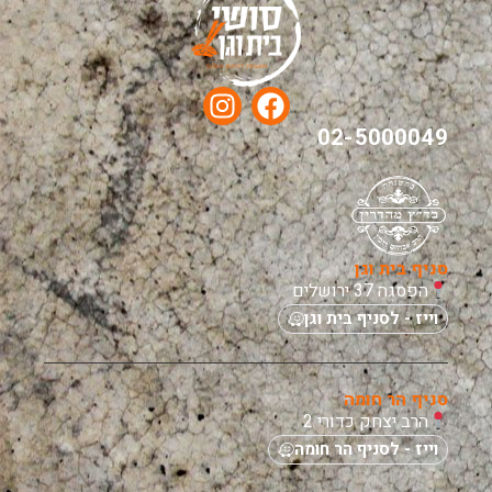
02-5000049
סניף בית וגן
הפסגה 37 ירושלים
וייז - לסניף בית וגן
סניף הר חומה
הרב יצחק כדורי 2
וייז - לסניף הר חומה