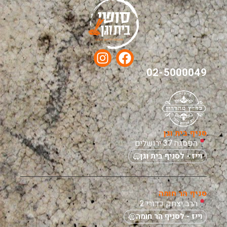
02-5000049
סניף בית וגן
הפסגה 37 ירושלים
וייז - לסניף בית וגן
סניף הר חומה
הרב יצחק כדורי 2
וייז - לסניף הר חומה