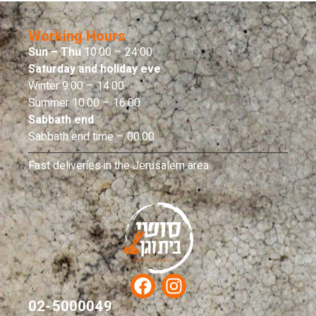
Working Hours
Sun – Thu
10:00 – 24:00
Saturday and holiday eve
Winter 9:00 – 14:00
Summer 10:00 – 16:00
Sabbath end
Sabbath end time – 00:00
Fast deliveries in the Jerusalem area
02-5000049