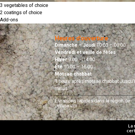
3 vegetables of choice
2 coatings of choice
Add-ons
Heures d'ouverture
Dimanche – Jeudi
10:00 – 00:00
Vendredi et veille de fêtes
Hiver
9:00 – 14:00
Été
10:00 – 16:00
Motsae chabbat
1 heure après motsae chabbat Jusqu’
minuit
Livraisons rapides dans la région de
Jérusalem
La 
cert