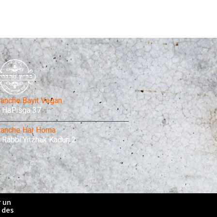
ranche Bayit Vegan
HaPisga 37
ranche Har Homa
Rabbi Yitzhak Kaduri 2
r un
é des