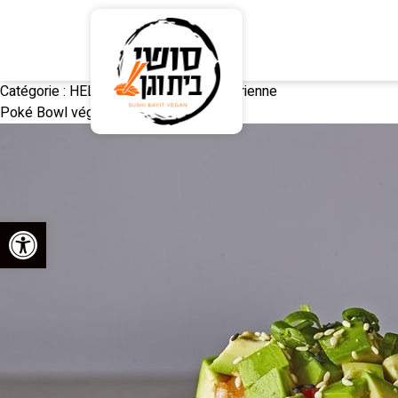
Catégorie :
HELPER - Poké Ball végétarienne
Poké Bowl végétarien personnalisé
Ouvrir la barre d’outils