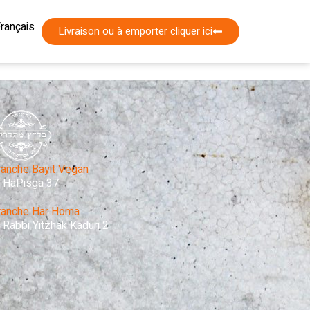
עברי
rançais
nglish
Livraison ou à emporter cliquer ici
ranche Bayit Vegan
HaPisga 37
ranche Har Homa
Rabbi Yitzhak Kaduri 2