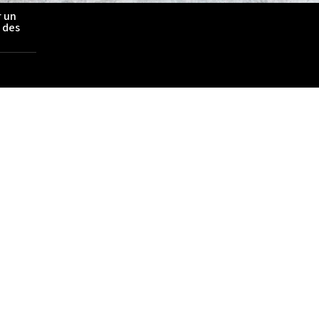
r un
é des