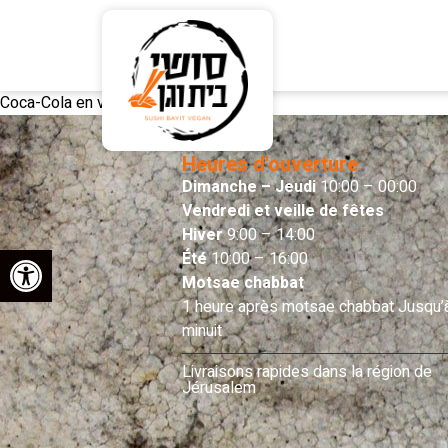
Coca-Cola en verre
Heures d'ouverture
Dimanche – Jeudi
10:00 – 00:00
Vendredi et veille de fêtes
Hiver
9:00 – 14:00
Ouvrir la barre d’outils
Été
10:00 – 16:00
Motsae chabbat
1 heure après motsae chabbat Jusqu’
minuit
Livraisons rapides dans la région de
Jérusalem