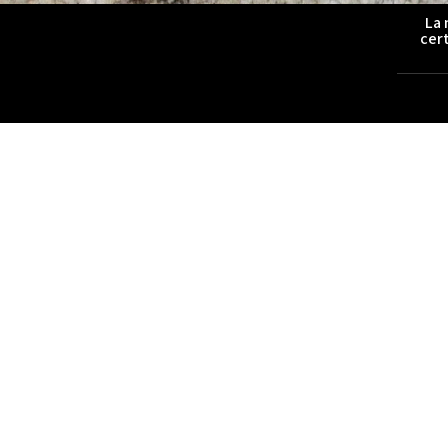
La 
cert