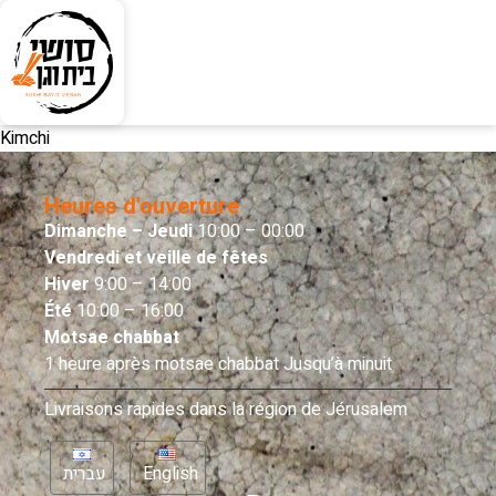
Kimchi
Heures d'ouverture
Dimanche – Jeudi
10:00 – 00:00
Vendredi et veille de fêtes
Hiver
9:00 – 14:00
Été
10:00 – 16:00
Motsae chabbat
1 heure après motsae chabbat Jusqu’à minuit
Livraisons rapides dans la région de Jérusalem
עברית
English