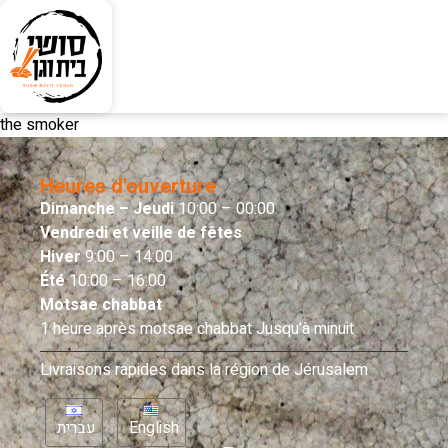
the smoker
Heures d'ouverture
Dimanche – Jeudi
10:00 – 00:00
Vendredi et veille de fêtes
Hiver
9:00 – 14:00
Été
10:00 – 16:00
Motsae chabbat
1 heure après motsae chabbat Jusqu’à minuit
Livraisons rapides dans la région de Jérusalem
עברית
English