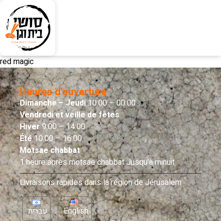
red magic
Heures d'ouverture
Dimanche – Jeudi
10:00 – 00:00
Vendredi et veille de fêtes
Hiver
9:00 – 14:00
Été
10:00 – 16:00
Motsae chabbat
1 heure après motsae chabbat Jusqu’à minuit
Livraisons rapides dans la région de Jérusalem
עברית
English