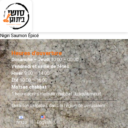
Nigiri Saumon Épicé
Heures d'ouverture
Dimanche – Jeudi
10:00 – 00:00
Vendredi et veille de fêtes
Hiver
9:00 – 14:00
Été
10:00 – 16:00
Motsae chabbat
1 heure après motsae chabbat Jusqu’à minuit
Livraisons rapides dans la région de Jérusalem
עברית
English