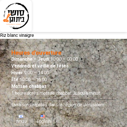
Riz blanc vinaigre
Heures d'ouverture
Dimanche – Jeudi
10:00 – 00:00
Vendredi et veille de fêtes
Hiver
9:00 – 14:00
Été
10:00 – 16:00
Motsae chabbat
1 heure après motsae chabbat Jusqu’à minuit
Livraisons rapides dans la région de Jérusalem
עברית
English