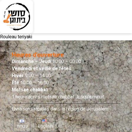
Rouleau teriyaki
Heures d'ouverture
Dimanche – Jeudi
10:00 – 00:00
Vendredi et veille de fêtes
Hiver
9:00 – 14:00
Été
10:00 – 16:00
Motsae chabbat
1 heure après motsae chabbat Jusqu’à minuit
Livraisons rapides dans la région de Jérusalem
עברית
English