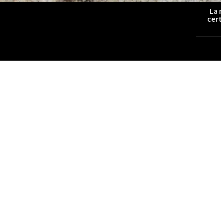
La 
cert