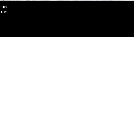
r un
é des