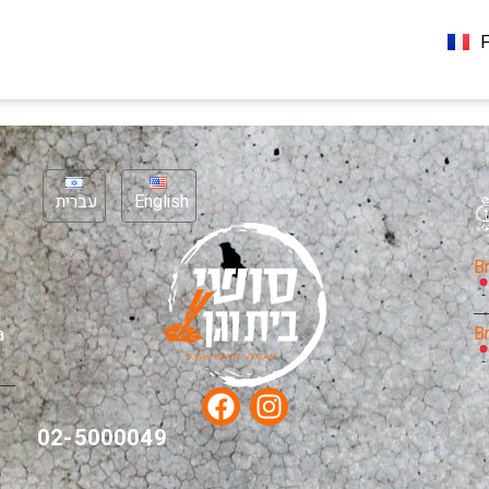
ע
F
E
עברית
English
B
B
à
02-5000049