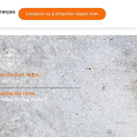
ברית
rançais
nglish
Livraison ou à emporter cliquer ici
ranche Bayit Vegan
HaPisga 37
ranche Har Homa
Rabbi Yitzhak Kaduri 2