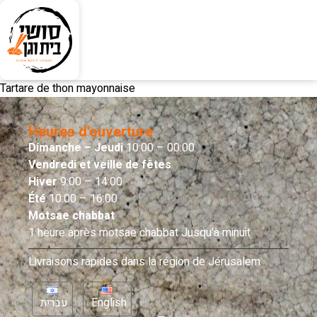
Tartare de thon mayonnaise
Heures d'ouverture
Dimanche – Jeudi
10:00 – 00:00
Vendredi et veille de fêtes
Hiver
9:00 – 14:00
Été
10:00 – 16:00
Motsae chabbat
1 heure après motsae chabbat Jusqu’à minuit
Livraisons rapides dans la région de Jérusalem
עברית
English