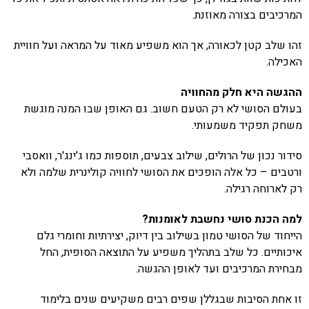
המרכיבים בצורה מאוזנת.
זהו שלב קטן לכאורה, אך הוא משפיע מאוד על המראה ועל חוויית
האכילה.
ההגשה היא חלק מהחוויה
בעולם הסושי לא רק הטעם חשוב. גם האופן שבו המנה מוגשת
משחק תפקיד משמעותי.
סידור נכון של הרולים, שילוב צבעים, תוספות כמו ג'ינג'ר, וואסבי
ורטבים – כל אלה הופכים את הסושי לחוויה קולינרית שלמה ולא
רק לארוחה רגילה.
למה הכנת סושי נחשבת לאומנות?
הייחוד של הסושי טמון בשילוב בין דיוק, יצירתיות וחומרי גלם
איכותיים. כל שלב בתהליך משפיע על התוצאה הסופית, החל
מבחירת המרכיבים ועד לאופן ההגשה.
זו אחת הסיבות שבגללן שפים רבים משקיעים שנים בלימוד