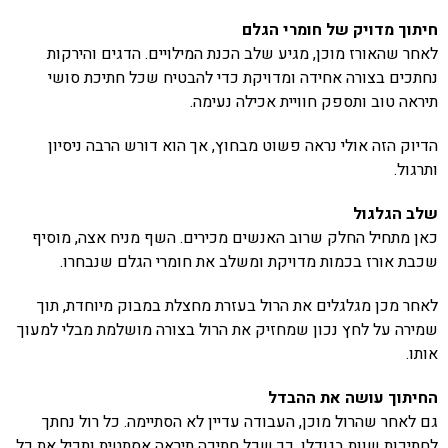
חיתוך מדויק של חומרי הגלם
לאחר שהאורז מוכן, מגיע שלב הכנת המילויים. הדגים והירקות
נחתכים בצורה אחידה ומדויקת כדי להבטיח שכל חתיכת סושי
תיראה טוב ותספק חוויית אכילה נעימה.
הדיוק הזה אולי נראה פשוט מבחוץ, אך הוא דורש הרבה ניסיון
ותרגול.
שלב הגלגול
כאן מתחיל החלק שרוב האנשים מכירים. השף מניח אצה, מוסיף
שכבת אורז בכמות מדויקת ומשלב את חומרי הגלם שנבחרו.
לאחר מכן מגלגלים את הרול בעזרת מחצלת במבוק מיוחדת, תוך
שמירה על לחץ נכון שמחזיק את הרול בצורה מושלמת מבלי למעוך
אותו.
החיתוך עושה את ההבדל
גם לאחר שהרול מוכן, העבודה עדיין לא הסתיימה. כל רול נחתך
לחתיכות שוות בגודלן, כך שכל חתיכה תיראה אסתטית ותכיל את כל