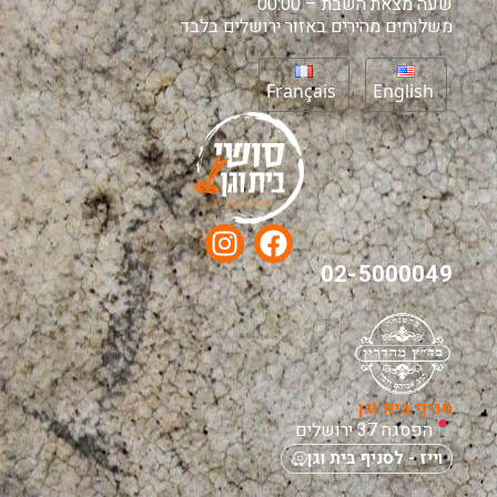
שעה מצאת השבת – 00:00
משלוחים מהירים באזור ירושלים בלבד
Français
English
02-5000049
סניף בית וגן
הפסגה 37 ירושלים
וייז - לסניף בית וגן