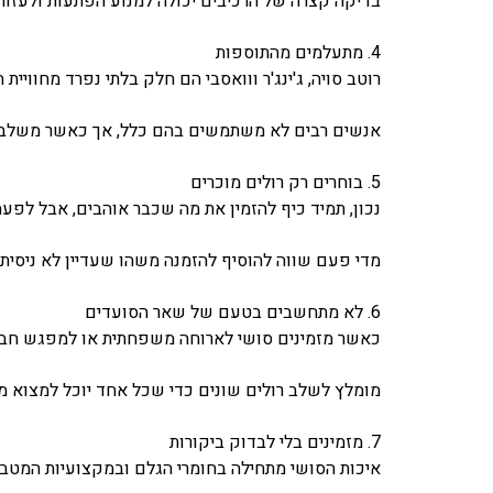
בדיקה קצרה של הרכיבים יכולה למנוע הפתעות ולעזו
4. מתעלמים מהתוספות
רוטב סויה, ג'ינג'ר ווואסבי הם חלק בלתי נפרד מחוויית 
אנשים רבים לא משתמשים בהם כלל, אך כאשר משלבים
5. בוחרים רק רולים מוכרים
נכון, תמיד כיף להזמין את מה שכבר אוהבים, אבל לפע
מדי פעם שווה להוסיף להזמנה משהו שעדיין לא ניסיתם
6. לא מתחשבים בטעם של שאר הסועדים
כאשר מזמינים סושי לארוחה משפחתית או למפגש חב
מומלץ לשלב רולים שונים כדי שכל אחד יוכל למצוא מ
7. מזמינים בלי לבדוק ביקורות
איכות הסושי מתחילה בחומרי הגלם ובמקצועיות המטבח