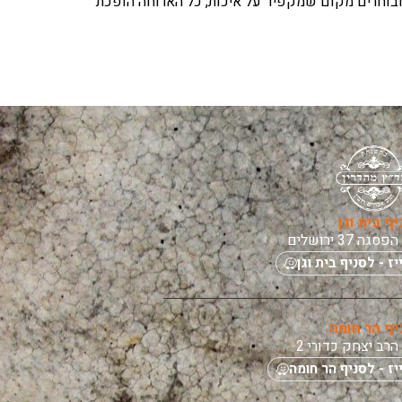
ובוחרים מקום שמקפיד על איכות, כל הארוחה הופכת
יף בית וגן
הפסגה 37 ירושלים
ייז - לסניף בית וגן
יף הר חומה
הרב יצחק כדורי 2
ייז - לסניף הר חומה