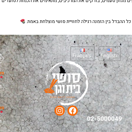
ם מגוון טעמים, בודקים את המרכיבים, מתאימים את הכמות לסועדים 
ל ההבדל בין הזמנה רגילה לחוויית סושי מוצלחת באמת.
Français
English
סנ
ו
סנ
02-5000049
ו