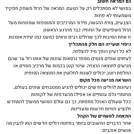
גם המראה חשוב
בסושי לא מסתכלים רק על הטעם. המראה של הרול משחק תפקיד
משמעותי לא פחות.
הצבעים, צורת ההגשה, סידור המרכיבים והתוספות שמונחות מעל
הרול משפיעים על החוויה כבר מהרגע הראשון.
זו אחת הסיבות לכך שרולים רבים נראים כמעט כמו יצירת אומנות.
ניסוי וטעייה הם חלק מהתהליך
לא כל רעיון הופך מיד להצלחה.
לעיתים שפים מנסים מספר גרסאות שונות של אותו רול עד שהם
מגיעים לתוצאה הרצויה. שינוי קטן בכמות של מרכיב מסוים או
החלפת רוטב יכולים לשנות לחלוטין את התוצאה הסופית.
השראה מגיעה מכל מקום
רעיונות לרולים חדשים יכולים להגיע ממטבחים שונים בעולם,
מחומרי גלם עונתיים או אפילו מהעדפות של לקוחות.
ככל שעולם האוכל מתפתח, כך גם עולם הסושי ממשיך להתחדש
ולהציע חוויות חדשות ומעניינות.
התאמה לטעמים של הקהל
אחד הדברים החשובים ביותר בפיתוח רולים חדשים הוא להבין מה
אנשים אוהבים.