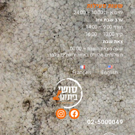
שעות פעילות
ימים א -ה 10:00 – 24:00
ערב שבת וחג
חורף 9:00 – 14:00
קיץ 10:00 – 16:00
צאת שבת
שעה מצאת השבת – 00:00
משלוחים מהירים באזור ירושלים בלבד
Français
English
02-5000049