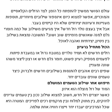
עולם הסושי ממשיך להתפתח כל הזמן. לצד הרולים הקלאסיים
והמוכרים, אפשר למצוא כיום אינספור שילובים מיוחדים, תוספות
מעניינות ורעיונות יצירתיים שלא היו קיימים בעבר.
אבל איך בעצם נולד רול חדש? איך מגיעים משילוב של כמה חומרי
גלם למנה שאנשים מזמינים שוב ושוב? התשובה נמצאת בשילוב
בין ניסיון, יצירתיות ואהבה לאוכל.
הכול מתחיל ברעיון
רולים חדשים לא תמיד נולדים במטבח גדול או במעבדת פיתוח.
לפעמים מספיק רעיון פשוט, חומר גלם חדש או רצון ליצור משהו
שונה ומעניין.
שפים רבים אוהבים להתנסות בשילובים חדשים ולבדוק כיצד
טעמים שונים עובדים יחד.
חיפוש אחר שילוב הטעמים המושלם
הסוד של רול מוצלח הוא איזון.
כאשר יוצרים רול חדש, חשוב למצוא שילוב נכון בין טעמים עדינים
לחזקים, בין מתוק למלוח ובין מרקמים רכים לפריכים. המטרה היא
שכל המרכיבים יעבדו יחד וייצרו חוויה אחת שלמה.