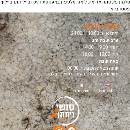
סלמון נא, טונה אדומה, לימון, מלפפון במעטפת דניס ובזיליקום בזילוף
פסטו ביתי
שעות פעילות
ימים א -ה 10:00 – 24:00
ערב שבת וחג
חורף 9:00 – 14:00
קיץ 10:00 – 16:00
צאת שבת
שעה מצאת השבת – 00:00
משלוחים מהירים באזור ירושלים בלבד
Français
English