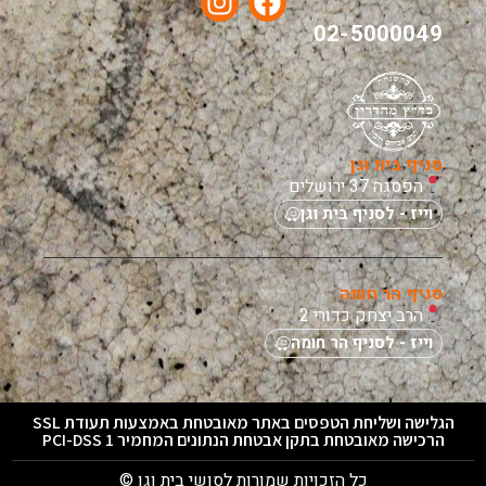
02-5000049
סניף בית וגן
הפסגה 37 ירושלים
וייז - לסניף בית וגן
סניף הר חומה
הרב יצחק כדורי 2
וייז - לסניף הר חומה
הגלישה ושליחת הטפסים באתר מאובטחת באמצעות תעודת SSL
הרכישה מאובטחת בתקן אבטחת הנתונים המחמיר PCI-DSS 1
כל הזכויות שמורות לסושי בית וגן ©