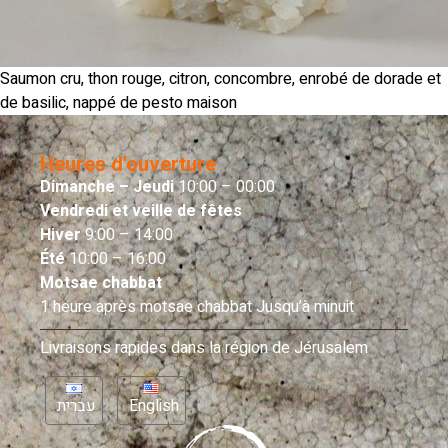
Saumon cru, thon rouge, citron, concombre, enrobé de dorade et
de basilic, nappé de pesto maison
Heures d'ouverture
Dimanche – Jeudi
10:00 – 00:00
Vendredi et veille de fêtes
Hiver
9:00 – 14:00
Été
10:00 – 16:00
Motsae chabbat
1 heure après motsae chabbat Jusqu’à minuit
Livraisons rapides dans la région de Jérusalem
עברית
English