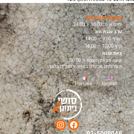
שעות פעילות
ימים א -ה 10:00 – 24:00
ערב שבת וחג
חורף 9:00 – 14:00
קיץ 10:00 – 16:00
צאת שבת
שעה מצאת השבת – 00:00
משלוחים מהירים באזור ירושלים בלבד
Français
English
02-5000049