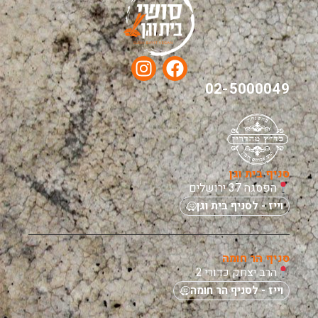
02-5000049
סניף בית וגן
הפסגה 37 ירושלים
וייז - לסניף בית וגן
סניף הר חומה
הרב יצחק כדורי 2
וייז - לסניף הר חומה