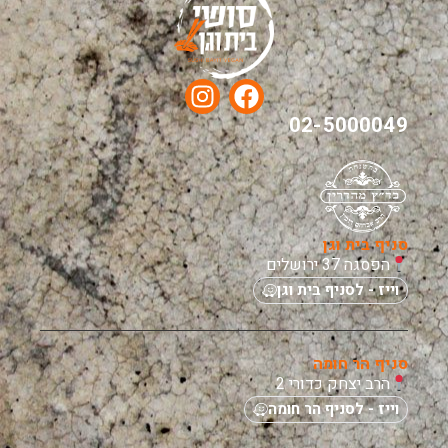
02-5000049
סניף בית וגן
הפסגה 37 ירושלים
וייז - לסניף בית וגן
סניף הר חומה
הרב יצחק כדורי 2
וייז - לסניף הר חומה