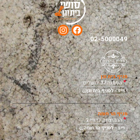
02-5000049
סניף בית וגן
הפסגה 37 ירושלים
וייז - לסניף בית וגן
סניף הר חומה
הרב יצחק כדורי 2
וייז - לסניף הר חומה