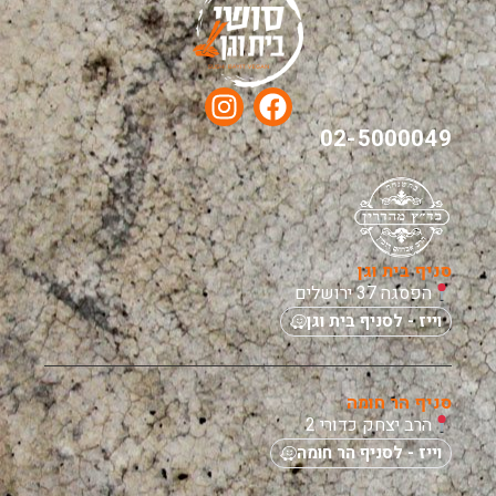
02-5000049
סניף בית וגן
הפסגה 37 ירושלים
וייז - לסניף בית וגן
סניף הר חומה
הרב יצחק כדורי 2
וייז - לסניף הר חומה