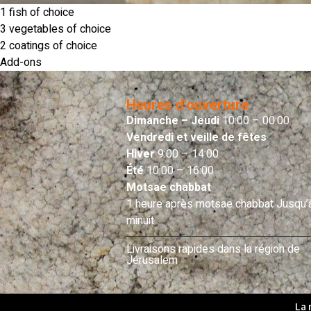
1 fish of choice
3 vegetables of choice
2 coatings of choice
Add-ons
Heures d'ouverture
Dimanche – Jeudi
10:00 – 00:00
Vendredi et veille de fêtes
Hiver
9:00 – 14:00
Été
10:00 – 16:00
Motsae chabbat
1 heure après motsae chabbat Jusqu’
minuit
Livraisons rapides dans la région de
Jérusalem
La 