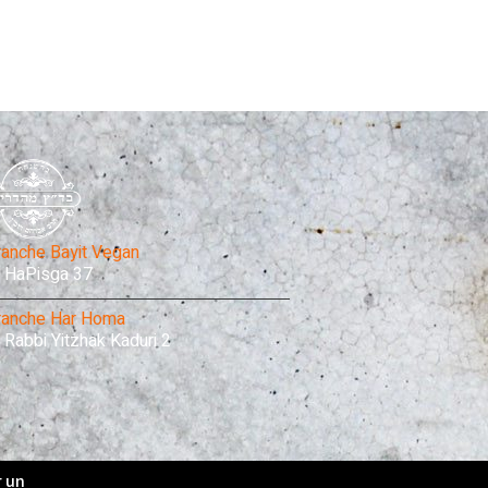
ranche Bayit Vegan
HaPisga 37
ranche Har Homa
Rabbi Yitzhak Kaduri 2
r un