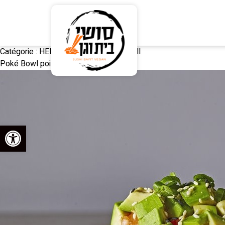
Catégorie :
HELPER - Poisson Poké Ball
Poké Bowl poisson personnalisé
Ouvrir la barre d’outils