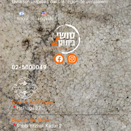
Livraisons rapides dans la région de Jérusalem
עברית
English
02-5000049
Branche Bayit Vegan
HaPisga 37
Branche Har Homa
Rabbi Yitzhak Kaduri 2