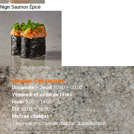
Nigiri Saumon Épicé
Heures d'ouverture
Dimanche – Jeudi
10:00 – 00:00
Vendredi et veille de fêtes
Hiver
9:00 – 14:00
Été
10:00 – 16:00
Motsae chabbat
1 heure après motsae chabbat Jusqu’à minuit