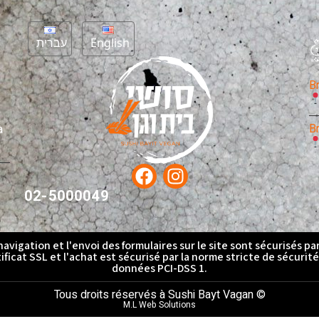
עברית
English
B
B
à
02-5000049
navigation et l'envoi des formulaires sur le site sont sécurisés pa
ificat SSL et l'achat est sécurisé par la norme stricte de sécurit
données PCI-DSS 1.
Tous droits réservés à Sushi Bayt Vagan ©
M.L Web Solutions