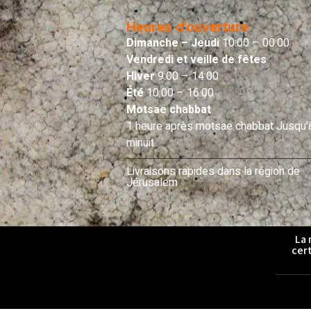
Heures d'ouverture
Dimanche – Jeudi
10:00 – 00:00
Vendredi et veille de fêtes
Hiver
9:00 – 14:00
Été
10:00 – 16:00
Motsae chabbat
1 heure après motsae chabbat Jusqu’
minuit
Livraisons rapides dans la région de
Jérusalem
La 
cert