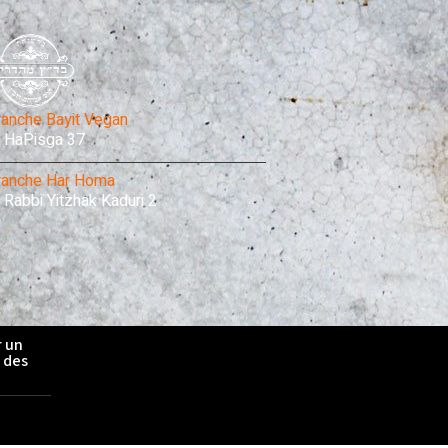
ranche Bayit Vegan
HaPisga 37
ranche Har Homa
Rabbi Yitzhak Kaduri 2
r un
é des