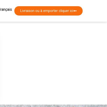
עברי
rançais
nglish
Livraison ou à emporter cliquer ici