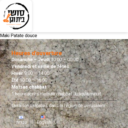
Maki Patate douce
Heures d'ouverture
Dimanche – Jeudi
10:00 – 00:00
Vendredi et veille de fêtes
Hiver
9:00 – 14:00
Été
10:00 – 16:00
Motsae chabbat
1 heure après motsae chabbat Jusqu’à minuit
Livraisons rapides dans la région de Jérusalem
עברית
English