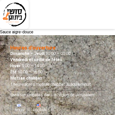
Sauce aigre-douce
Heures d'ouverture
Dimanche – Jeudi
10:00 – 00:00
Vendredi et veille de fêtes
Hiver
9:00 – 14:00
Été
10:00 – 16:00
Motsae chabbat
1 heure après motsae chabbat Jusqu’à minuit
Livraisons rapides dans la région de Jérusalem
עברית
English