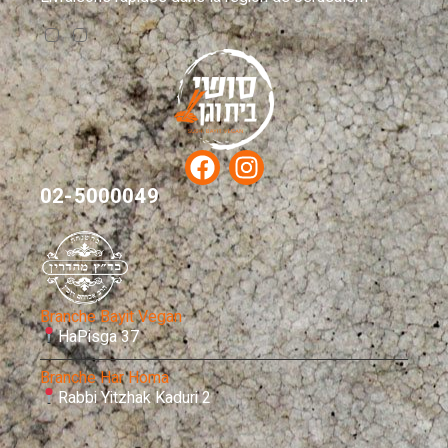
02-5000049
Branche Bayit Vegan
HaPisga 37
Branche Har Homa
Rabbi Yitzhak Kaduri 2