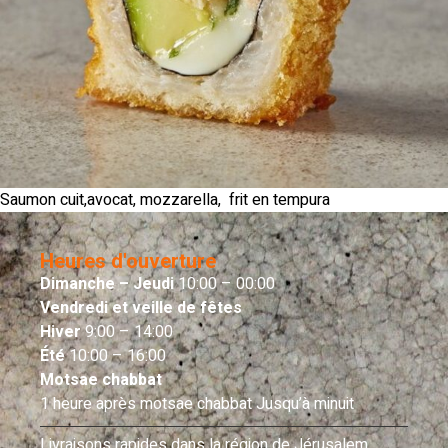
Saumon cuit,avocat, mozzarella, frit en tempura
Heures d'ouverture
Dimanche – Jeudi
10:00 – 00:00
Vendredi et veille de fêtes
Hiver
9:00 – 14:00
Été
10:00 – 16:00
Motsae chabbat
1 heure après motsae chabbat Jusqu’à minuit
Livraisons rapides dans la région de Jérusalem